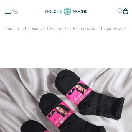
Головна
Для жінок
Шкарпетки
Весна-осінь
Шкарпетки жіно