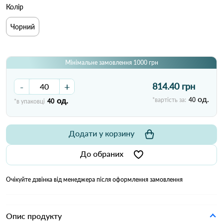
Колір
Чорний
Мінімальне замовлення 1000 грн
-
+
814.40 грн
од.
од.
*вартість за:
40
*в упаковці
40
Додати у корзину
До обраних
Очікуйте дзвінка від менеджера після оформлення замовлення
Опис продукту