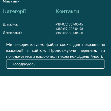
Мапа сайту
Категорії
Контакти
Для жінок
+38 (073) 707-00-45
+380 (99) 302-84-98
Для чоловіків
+380 (99) 387-81-50
Замовити дзвінок
Для дітей
Ми використовуємо файли cookie для покращення
Пн-Пт
9:00 - 16:00
Cб
9:00 - 13:00
Домашній текстиль
взаємодії з сайтом. Продовжуючи перегляд, ви
НД
Вихідний
погоджуєтесь з нашою політикою конфіденційності.
Україна, Луцьк, 43000
Погоджуюсь
Відкрити на карті
Наші оновлення
Надіслати