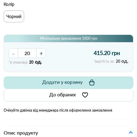
Колір
Чорний
Мінімальне замовлення 1000 грн
-
+
415.20 грн
од.
од.
*вартість за:
20
*в упаковці
20
Додати у корзину
До обраних
Очікуйте дзвінка від менеджера після оформлення замовлення
Опис продукту