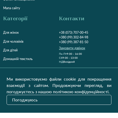
Мапа сайту
Категорії
Контакти
Для жінок
+38 (073) 707-00-45
+380 (99) 302-84-98
Для чоловіків
+380 (99) 387-81-50
Замовити дзвінок
Для дітей
Пн-Пт
9:00 - 16:00
Cб
9:00 - 13:00
Домашній текстиль
НД
Вихідний
Україна, Луцьк, 43000
Відкрити на карті
Ми використовуємо файли cookie для покращення
взаємодії з сайтом. Продовжуючи перегляд, ви
Наші оновлення
погоджуєтесь з нашою політикою конфіденційності.
Погоджуюсь
Надіслати