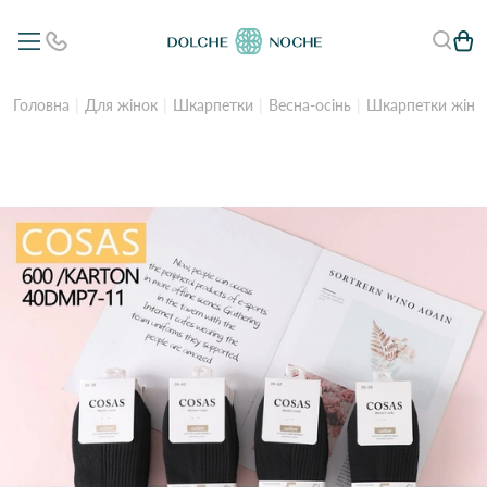
Головна
Для жінок
Шкарпетки
Весна-осінь
Шкарпетки жіно