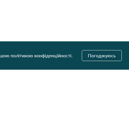
ашою політикою конфіденційності.
Погоджуюсь
і оновлення
Надіслати