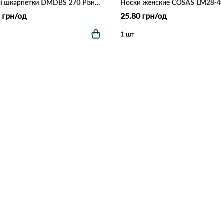
Жіночі шкарпетки DMDBS 270 Різні кольори
 грн/од
25.80 грн/од
1 шт