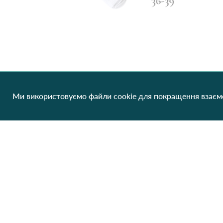
Шкарпетки високі Nike розмір 36-39, 798 Білий
19.04 грн/од
Ми використовуємо файли cookie для покращення взаємо
1 шт
Немає в наявності
Клієнтам
Про нас
Виробники