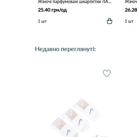
Жіночі парфумовані шкарпетки ЛАСТІВКА з модалу (Опт) 140-3 Білий
25.40 грн/од
26.28
1 шт
1 шт
Недавно переглянуті: