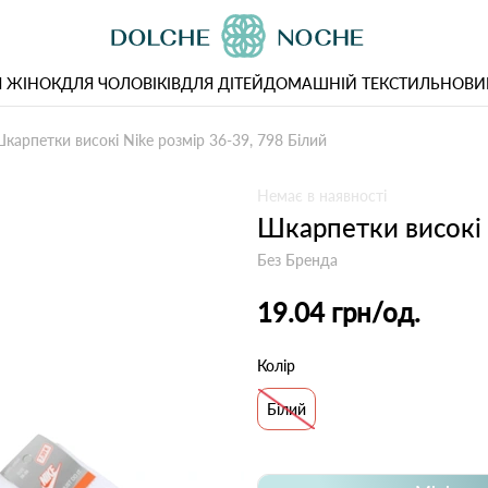
 ЖІНОК
ДЛЯ ЧОЛОВІКІВ
ДЛЯ ДІТЕЙ
ДОМАШНІЙ ТЕКСТИЛЬ
НОВИ
карпетки високі Nike розмір 36-39, 798 Білий
Немає в наявності
Шкарпетки високі 
Без Бренда
19.04 грн
/од.
Колір
Білий