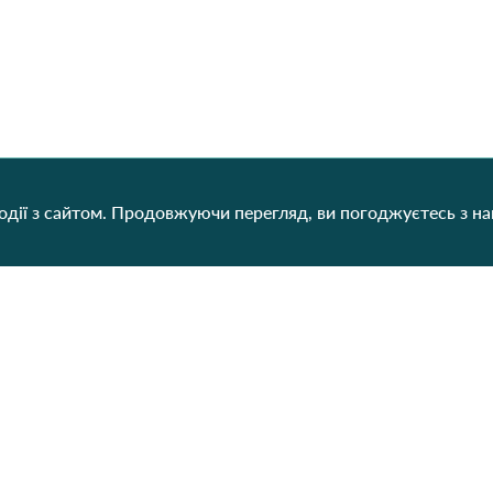
дії з сайтом. Продовжуючи перегляд, ви погоджуєтесь з н
Категорії
Контакти
Наш
Для жінок
+38 (073) 707-00-45
+380 (99) 302-84-98