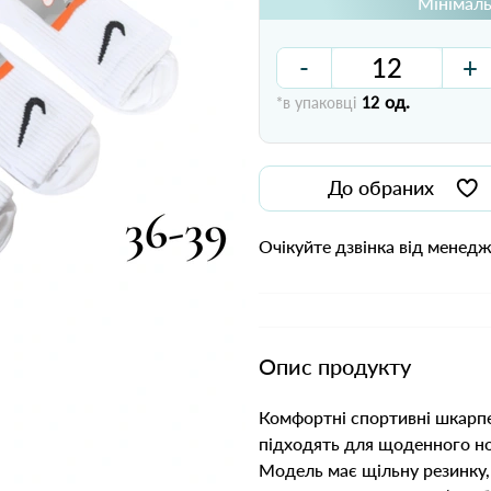
Мінімаль
-
+
од.
*в упаковці
12
До обраних
Очікуйте дзвінка від менед
Опис продукту
Комфортні спортивні шкарпе
підходять для щоденного нос
Модель має щільну резинку, 