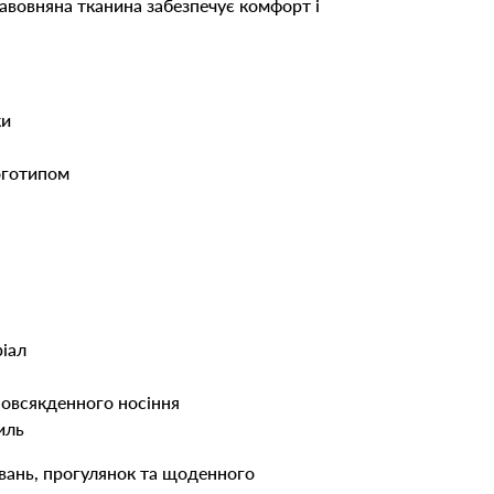
 бавовняна тканина забезпечує комфорт і
ки
логотипом
іал
повсякденного носіння
иль
увань, прогулянок та щоденного