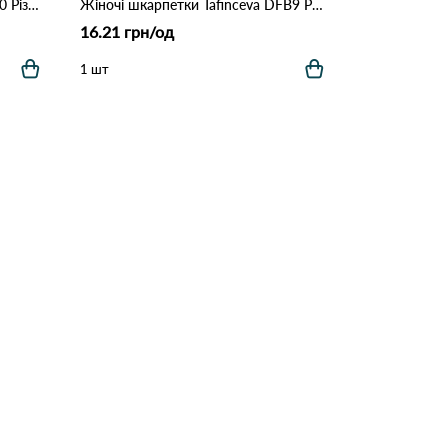
Носки женские COSAS LM28-40 Різні кольори
Жіночі шкарпетки Tafinceva DFB9 Різні кольори
16.21 грн/од
1 шт