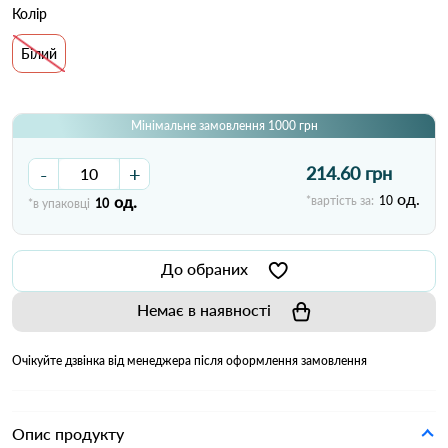
Колір
Білий
Мінімальне замовлення 1000 грн
-
+
214.60 грн
од.
од.
*вартість за:
10
*в упаковці
10
До обраних
Немає в наявності
Очікуйте дзвінка від менеджера після оформлення замовлення
Опис продукту