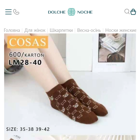
Головна
Для жінок
Шкарпетки
Весна-осінь
Носки женские C