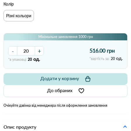
Колір
Різні кольори
Мінімальне замовлення 1000 грн
-
+
516.00 грн
од.
од.
*вартість за:
20
*в упаковці
20
Додати у корзину
До обраних
Очікуйте дзвінка від менеджера після оформлення замовлення
Опис продукту