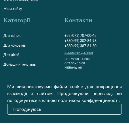
Мапа сайту
Категорії
Контакти
Для жінок
+38 (073) 707-00-45
+380 (99) 302-84-98
Для чоловіків
+380 (99) 387-81-50
Замовити дзвінок
Для дітей
Пн-Пт
9:00 - 16:00
Cб
9:00 - 13:00
Домашній текстиль
НД
Вихідний
Україна, Луцьк, 43000
Відкрити на карті
Ми використовуємо файли cookie для покращення
взаємодії з сайтом. Продовжуючи перегляд, ви
Наші оновлення
погоджуєтесь з нашою політикою конфіденційності.
Погоджуюсь
Надіслати