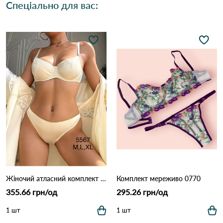
Спеціально для вас:
Жіночий атласний комплект білизни: бюстгальтер на кісточках та трусики (Опт) 5567 Айворі
Комплект мереживо 0770
355.66 грн/од
295.26 грн/од
1 шт
1 шт