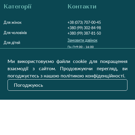
Категорії
Контакти
Для жінок
+38 (073) 707-00-45
+380 (99) 302-84-98
Для чоловіків
+380 (99) 387-81-50
Замовити дзвінок
Для дітей
Пн-Пт
9:00 - 16:00
Cб
9:00 - 13:00
Домашній текстиль
НД
Вихідний
Ми використовуємо файли cookie для покращення
Україна, Луцьк, 43000
взаємодії з сайтом. Продовжуючи перегляд, ви
Відкрити на карті
погоджуєтесь з нашою політикою конфіденційності.
Наші оновлення
Погоджуюсь
Надіслати