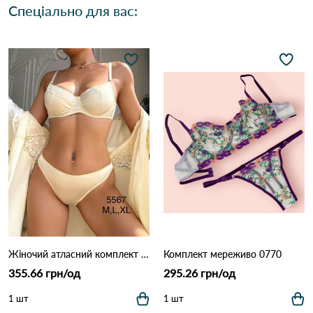
Спеціально для вас:
Жіночий атласний комплект білизни: бюстгальтер на кісточках та трусики (Опт) 5567 Айворі
Комплект мереживо 0770
355.66 грн/од
295.26 грн/од
1 шт
1 шт