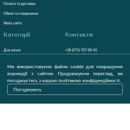
Оплата та доставка
Обмін та повернення
Мапа сайту
Категорії
Контакти
Для жінок
+38 (073) 707-00-45
+380 (99) 302-84-98
Для чоловіків
+380 (99) 387-81-50
Ми використовуємо файли cookie для покращення
Замовити дзвінок
Для дітей
взаємодії з сайтом. Продовжуючи перегляд, ви
Пн-Пт
9:00 - 16:00
Cб
9:00 - 13:00
Домашній текстиль
погоджуєтесь з нашою політикою конфіденційності.
НД
Вихідний
Погоджуюсь
Україна, Луцьк, 43000
Відкрити на карті
Наші оновлення