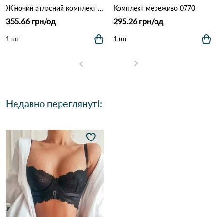
Жіночий атласний комплект білизни: бюстгальтер на кісточках та трусики (Опт) 5567 Айворі
Комплект мереживо 0770
355.66 грн/од
295.26 грн/од
1 шт
1 шт
Недавно переглянуті: