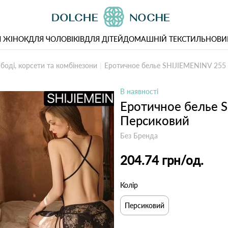
 ЖІНОК
ДЛЯ ЧОЛОВІКІВ
ДЛЯ ДІТЕЙ
ДОМАШНІЙ ТЕКСТИЛЬ
НОВИ
 боді, корсети та комбінезони
Еротичное белье SHIJIEMENINV 255
В наявності
Еротичное белье 
Персиковий
Без Бренда
204.74 грн
/од.
Колір
Персиковий