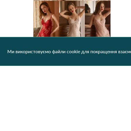
Ми використовуємо файли cookie для покращення взаємо
Еротичное белье SHIJIEMENINV 255 Персиковий
204.74 грн/од
1 шт
Клієнтам