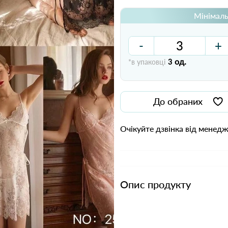
Мінімаль
-
+
од.
*в упаковці
3
До обраних
Очікуйте дзвінка від менед
Опис продукту