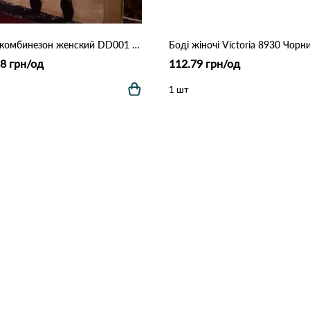
Боди-комбинезон женский DD001 Чорний
Боді жіночі Victoria 8930 Чорн
8 грн/од
112.79 грн/од
1 шт