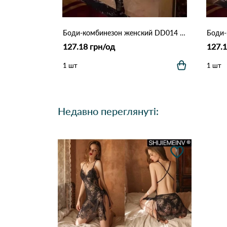
Боди-комбинезон женский DD014 Чорний
127.18 грн/од
127.1
1 шт
1 шт
Недавно переглянуті: