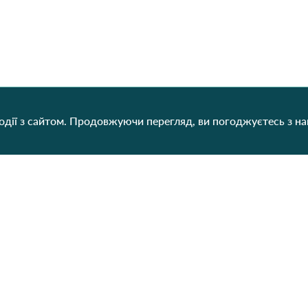
дії з сайтом. Продовжуючи перегляд, ви погоджуєтесь з н
Категорії
Контакти
Наш