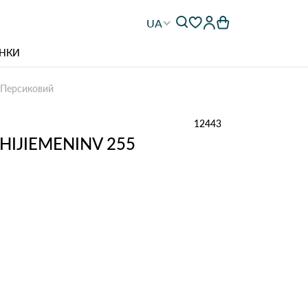
UA
НКИ
 Персиковий
12443
SHIJIEMENINV 255