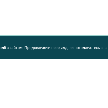
дії з сайтом. Продовжуючи перегляд, ви погоджуєтесь з н
Категорії
Контакти
Наш