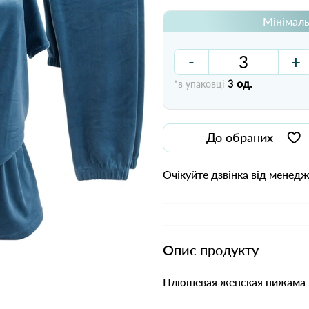
Мінімаль
-
+
од.
*в упаковці
3
До обраних
Очікуйте дзвінка від менед
Опис продукту
Плюшевая женская пижама