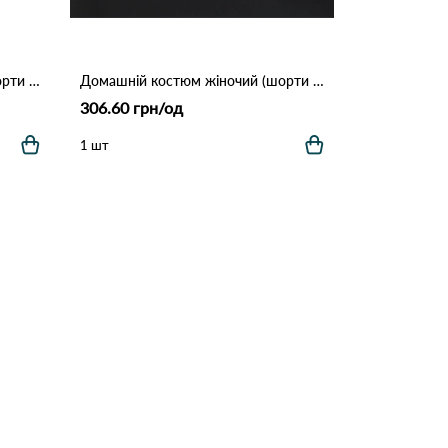
Домашній костюм жіночий (шорти + футболка) 4020 Фіолетовий
Домашній костюм жіночий (шорти + футболка) 4020 Зелений
306.60 грн/од
1 шт