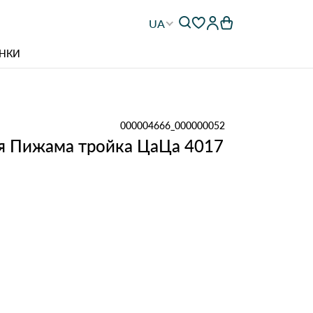
UA
НКИ
000004666_000000052
я Пижама тройка ЦаЦа 4017