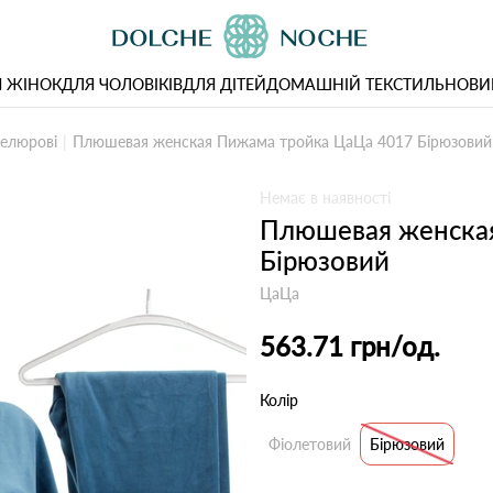
 ЖІНОК
ДЛЯ ЧОЛОВІКІВ
ДЛЯ ДІТЕЙ
ДОМАШНІЙ ТЕКСТИЛЬ
НОВИ
елюрові
Плюшевая женская Пижама тройка ЦаЦа 4017 Бірюзовий
Немає в наявності
Плюшевая женска
Бірюзовий
ЦаЦа
563.71 грн
/од.
Колір
Фіолетовий
Бірюзовий