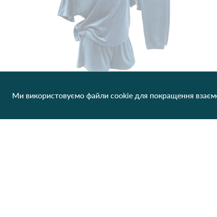
Ми використовуємо файли cookie для покращення взаємо
Плюшевая женская Пижама тройка ЦаЦа 4017 Бірюзовий
563.71 грн/од
1 шт
Немає в наявності
Клієнтам