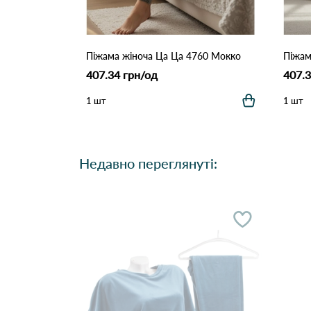
Піжама жіноча Ца Ца 4760 Мокко
Піжам
407.34 грн/од
407.3
1 шт
1 шт
Недавно переглянуті: