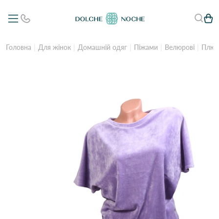
Головна
Для жінок
Домашній одяг
Піжами
Велюрові
Плюш