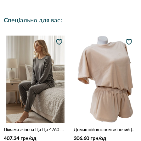
Спеціально для вас:
Піжама жіноча Ца Ца 4760 Мокко
Домашній костюм жіночий (шорти + футболка) 4020 Пісочний
407.34 грн/од
306.60 грн/од