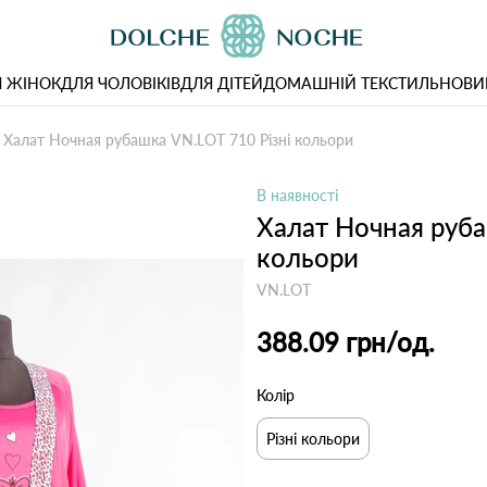
 ЖІНОК
ДЛЯ ЧОЛОВІКІВ
ДЛЯ ДІТЕЙ
ДОМАШНІЙ ТЕКСТИЛЬ
НОВИ
Халат Ночная рубашка VN.LOT 710 Різні кольори
В наявності
Халат Ночная руба
кольори
VN.LOT
388.09 грн
/од.
Колір
Різні кольори