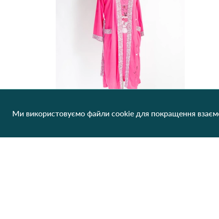
Ми використовуємо файли cookie для покращення взаємо
Халат Ночная рубашка VN.LOT 710 Різні кольори
388.09 грн/од
1 шт