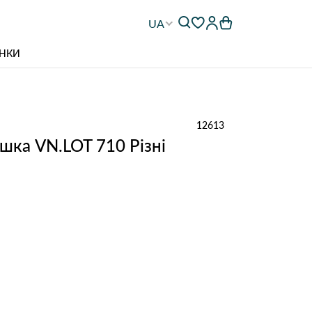
UA
НКИ
12613
шка VN.LOT 710 Різні