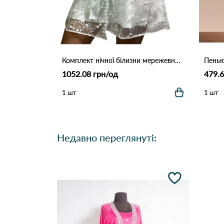
Комплект нічної білизни мережевний "Lady".15220 Білий
Пенью
1052.08 грн/од
479.6
1 шт
1 шт
Недавно переглянуті: