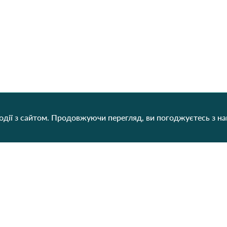
дії з сайтом. Продовжуючи перегляд, ви погоджуєтесь з н