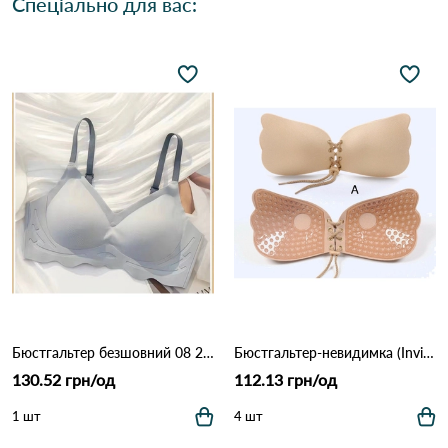
Спеціально для вас:
Бюстгальтер безшовний 08 2,4 Джинс
Бюстгальтер-невидимка (Invisible Bra) на шнурівці 848 Бежевий
130.52 грн/од
112.13 грн/од
1 шт
4 шт