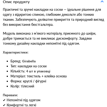
Опис продукту
Практичні та зручні накладки на соски — ідеальне рішення для
одягу з відкритою спиною, глибоким декольте або тонких
тканин. Забезпечують делікатне прикриття та природний вигляд
без використання бюстгальтера.
Модель виконана з м’якого матеріалу, приємного до шкіри,
добре тримається та не викликає дискомфорту. Завдяки
тонкому дизайну накладки непомітні під одягом.
Характеристики:
Бренд:
Girabella
Тип: накладки на соски
Кількість:
4 шт в упаковці
Матеріал: текстиль + клейка основа
Форма: круглі / фігурні
Колір: тілесний
Переваги:
✔ Непомітні під одягом
✔ Комфортні та легкі