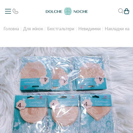
Головна
Для жінок
Бюстгальтери
Невидимки
Накладки на со