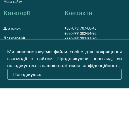
Мапа сайту
Категорії
Контакти
Для жінок
+38 (073) 707-00-45
+380 (99) 302-84-98
Для чоловіків
+380 (99) 387-81-50
Замовити дзвінок
Для дітей
Ми використовуємо файли cookie для покращення
Пн-Пт
9:00 - 16:00
Cб
9:00 - 13:00
Домашній текстиль
взаємодії з сайтом. Продовжуючи перегляд, ви
НД
Вихідний
погоджуєтесь з нашою політикою конфіденційності.
Україна, Луцьк, 43000
Погоджуюсь
Відкрити на карті
Наші оновлення
Надіслати