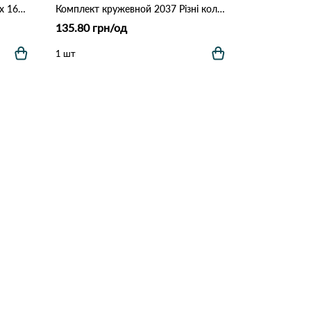
Топ жіночий на тонких бретелях 161 # Коричневий
Комплект кружевной 2037 Різні кольори
135.80 грн/од
1 шт