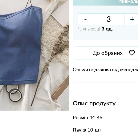
Мінімаль
-
+
од.
*в упаковці
3
До обраних
Очікуйте дзвінка від менед
Опис продукту
Розмір 44-46
Пачка 10-шт