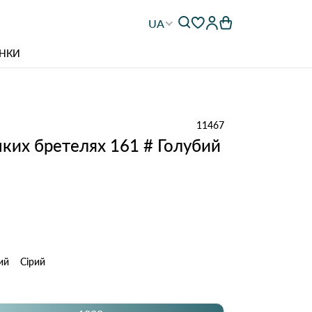
UA
НКИ
11467
нких бретелях 161 # Голубий
ий
Сірий