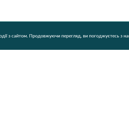
дії з сайтом. Продовжуючи перегляд, ви погоджуєтесь з н
Категорії
Контакти
Наш
Для жінок
+38 (073) 707-00-45
+380 (99) 302-84-98