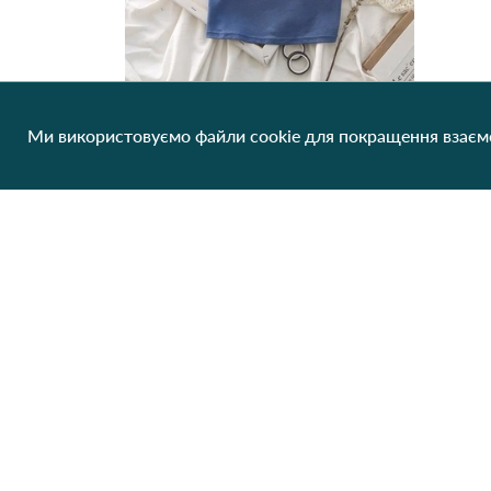
Ми використовуємо файли cookie для покращення взаємо
Топ жіночий на тонких бретелях 161 # Голубий
63.07 грн/од
1 шт
Клієнтам
Про нас
Виробники