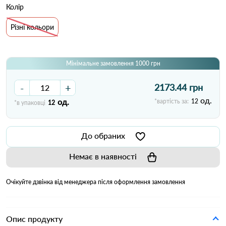
Колір
Різні кольори
Мінімальне замовлення 1000 грн
-
+
2173.44 грн
од.
од.
*вартість за:
12
*в упаковці
12
До обраних
Немає в наявності
Очікуйте дзвінка від менеджера після оформлення замовлення
Опис продукту