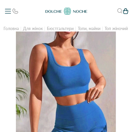
Головна
Для жінок
Бюстгальтери
Топи, майки
Топ жіночий A