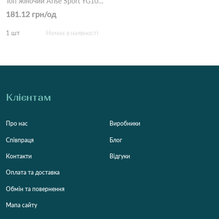
Топ жіночий Arise Sport YG103 Різні кольори
181.12 грн/од
1 шт
Немає в наявності
Клієнтам
Про нас
Виробники
Співпраця
Блог
Контакти
Відгуки
Оплата та доставка
Обмін та повернення
Мапа сайту