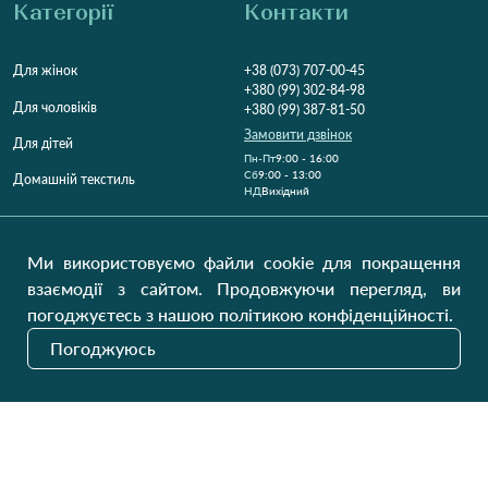
Категорії
Контакти
Для жінок
+38 (073) 707-00-45
+380 (99) 302-84-98
Для чоловіків
+380 (99) 387-81-50
Замовити дзвінок
Для дітей
Пн-Пт
9:00 - 16:00
Cб
9:00 - 13:00
Домашній текстиль
НД
Вихідний
Україна, Луцьк, 43000
Відкрити на карті
Ми використовуємо файли cookie для покращення
взаємодії з сайтом. Продовжуючи перегляд, ви
Наші оновлення
погоджуєтесь з нашою політикою конфіденційності.
Погоджуюсь
Надіслати