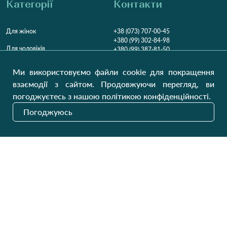
Категорії
Контакти
Для жінок
+38 (073) 707-00-45
+380 (99) 302-84-98
Для чоловіків
+380 (99) 387-81-50
Замовити дзвінок
Для дітей
Ми використовуємо файли cookie для покращення
Пн-Пт
9:00 - 16:00
Cб
9:00 - 13:00
Домашній текстиль
взаємодії з сайтом. Продовжуючи перегляд, ви
НД
Вихідний
погоджуєтесь з нашою політикою конфіденційності.
Україна, Луцьк, 43000
Погоджуюсь
Відкрити на карті
Наші оновлення
Надіслати