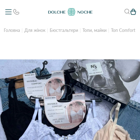
Головна
Для жінок
Бюстгальтери
Топи, майки
Топ Comfort O