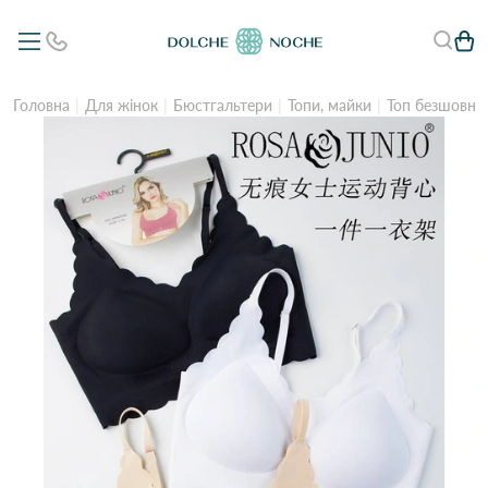
Головна
Для жінок
Бюстгальтери
Топи, майки
Топ безшовний