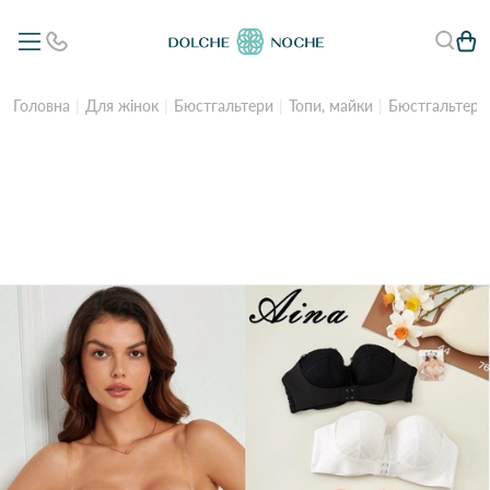
Головна
Для жінок
Бюстгальтери
Топи, майки
Бюстгальтер т