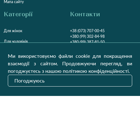
Мапа сайту
Категорії
Контакти
Для жінок
+38 (073) 707-00-45
+380 (99) 302-84-98
Для чоловіків
+380 (99) 387-81-50
Замовити дзвінок
Для дітей
Ми використовуємо файли cookie для покращення
Пн-Пт
9:00 - 16:00
Cб
9:00 - 13:00
Домашній текстиль
взаємодії з сайтом. Продовжуючи перегляд, ви
НД
Вихідний
погоджуєтесь з нашою політикою конфіденційності.
Україна, Луцьк, 43000
Погоджуюсь
Відкрити на карті
Наші оновлення
Надіслати