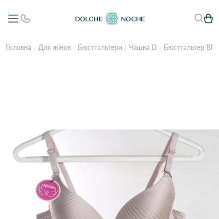
Головна
Для жінок
Бюстгальтери
Чашка D
Бюстгальтер BIW