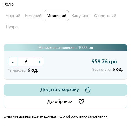
Колір
Чорний
Бежевий
Молочний
Капучино
Фіолетовий
Пудра
Мінімальне замовлення 1000 грн
-
+
959.76 грн
од.
од.
*вартість за:
6
*в упаковці
6
Додати у корзину
До обраних
Очікуйте дзвінка від менеджера після оформлення замовлення