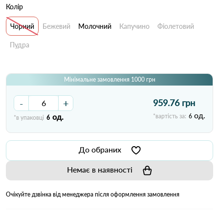
Колір
Чорний
Бежевий
Молочний
Капучино
Фіолетовий
Пудра
Мінімальне замовлення 1000 грн
-
+
959.76 грн
од.
од.
*вартість за:
6
*в упаковці
6
До обраних
Немає в наявності
Очікуйте дзвінка від менеджера після оформлення замовлення