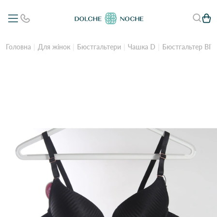
Головна
Для жінок
Бюстгальтери
Чашка D
Бюстгальтер BIW