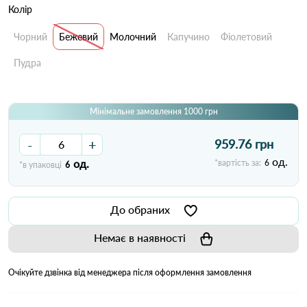
Колір
Чорний
Бежевий
Молочний
Капучино
Фіолетовий
Пудра
Мінімальне замовлення 1000 грн
-
+
959.76 грн
од.
од.
*вартість за:
6
*в упаковці
6
До обраних
Немає в наявності
Очікуйте дзвінка від менеджера після оформлення замовлення