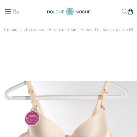
Головна
Для жінок
Бюстгальтери
Чашка D
Бюстгальтер BIW