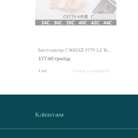
Бюстгальтер С NADIZI 9779 3,2 Темно бежевий
177.60 грн/од
1 шт
Немає в наявності
Клієнтам
Про нас
Виробники