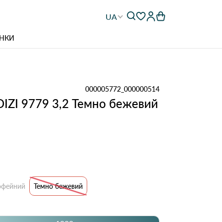
UA
НКИ
000005772_000000514
IZI 9779 3,2 Темно бежевий
офейний
Темно бежевий