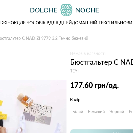
 ЖІНОК
ДЛЯ ЧОЛОВІКІВ
ДЛЯ ДІТЕЙ
ДОМАШНІЙ ТЕКСТИЛЬ
НОВИ
юстгальтер С NADIZI 9779 3,2 Темно бежевий
Немає в наявності
Бюстгальтер С NAD
TEYI
177.60 грн
/од.
Колір
Білий
Бежевий
Чорний
К