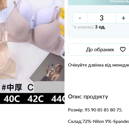
Мінімаль
-
+
од.
*в упаковці
3
До обраних
Очікуйте дзвінка від менед
Опис продукту
Розмір: 95 90 85 85 80 75.
Склад:72%-Nilon 9%-Spande