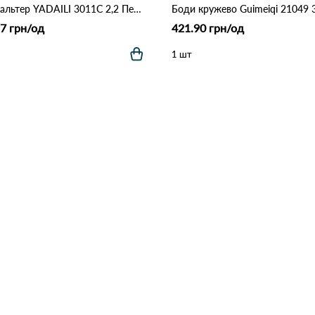
Бюстгальтер YADAILI 3011С 2,2 Персиковий
7 грн/од
421.90 грн/од
1 шт