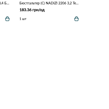
Боди кружево Guimeiqi 21049 3,4 Білий
Бюстгальтер (С) NADIZI 2206 3,2 Темно зелений
183.36 грн/од
1 шт