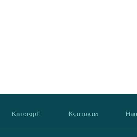
Категорії
Контакти
Наш
Для жінок
+38 (073) 707-00-45