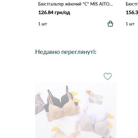
Бюстгальтер жіночий *C* MIS AITOR 8016 3.3 Білий
126.84 грн/од
156.3
1 шт
1 шт
Недавно переглянуті: