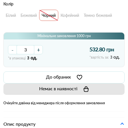
Колір
Білий
Бежевий
Чорний
Кофейний
Темно бежевий
Мінімальне замовлення 1000 грн
-
+
532.80 грн
од.
од.
*вартість за:
3
*в упаковці
3
До обраних
Немає в наявності
Очікуйте дзвінка від менеджера після оформлення замовлення
Опис продукту