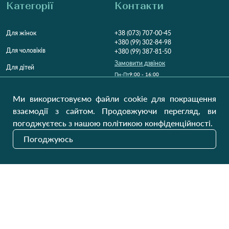
Категорії
Контакти
Для жінок
+38 (073) 707-00-45
+380 (99) 302-84-98
Для чоловіків
+380 (99) 387-81-50
Замовити дзвінок
Для дітей
Пн-Пт
9:00 - 16:00
Cб
9:00 - 13:00
Домашній текстиль
НД
Вихідний
Ми використовуємо файли cookie для покращення
Україна, Луцьк, 43000
взаємодії з сайтом. Продовжуючи перегляд, ви
Відкрити на карті
погоджуєтесь з нашою політикою конфіденційності.
Наші оновлення
Погоджуюсь
Надіслати