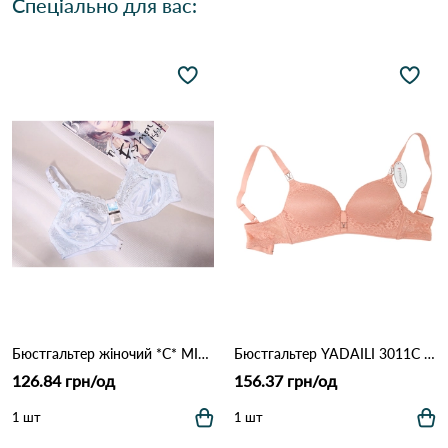
Спеціально для вас:
Бюстгальтер жіночий *C* MIS AITOR 8016 3.3 Білий
Бюстгальтер YADAILI 3011С 2,2 Персиковий
126.84 грн/од
156.37 грн/од
1 шт
1 шт