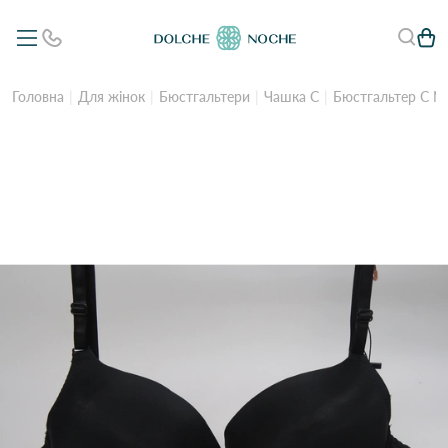
Головна
Для жінок
Бюстгальтери
Чашка C
Бюстгальтер С N