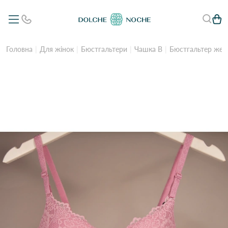
Головна
Для жінок
Бюстгальтери
Чашка B
Бюстгальтер жен