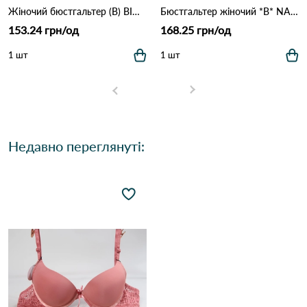
Жіночий бюстгальтер (B) BIWEIER 87718 7,2 Зелений
Бюстгальтер жіночий *B* NADIZI 9780 17.2 Голубий
153.24 грн/од
168.25 грн/од
1 шт
1 шт
Недавно переглянуті: