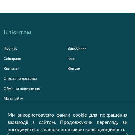
Клієнтам
Про нас
Виробники
Співпраця
Блог
Контакти
Відгуки
Оплата та доставка
Обмін та повернення
Мапа сайту
Категорії
Контакти
Ми використовуємо файли cookie для покращення
взаємодії з сайтом. Продовжуючи перегляд, ви
Для жінок
+38 (073) 707-00-45
погоджуєтесь з нашою політикою конфіденційності.
+380 (99) 302-84-98