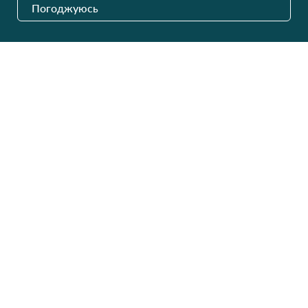
Для чоловіків
+380 (99) 387-81-50
Погоджуюсь
Замовити дзвінок
Для дітей
Пн-Пт
9:00 - 16:00
Cб
9:00 - 13:00
Домашній текстиль
НД
Вихідний
Україна, Луцьк, 43000
Відкрити на карті
Наші оновлення
Надіслати