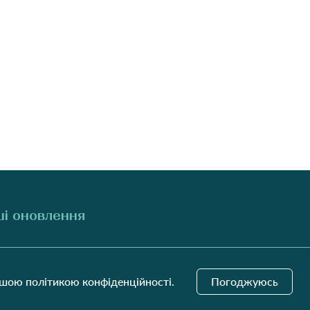
і оновлення
Надіслати
ашою політикою конфіденційності.
Погоджуюсь