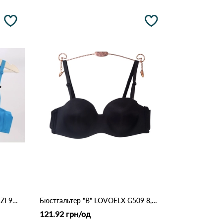
Бюстгальтер жіночий *B* NADIZI 9780 17.2 Голубий
Бюстгальтер "B" LOVOELX G509 8,1 Чорний
121.92 грн/од