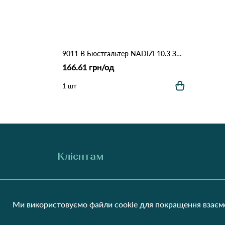
9011 B Бюстгальтер NADIZI 10.3 Зелений
166.61 грн/од
1 шт
Клієнтам
Про нас
Виробники
Співпраця
Блог
Ми використовуємо файли cookie для покращення взаємо
Контакти
Відгуки