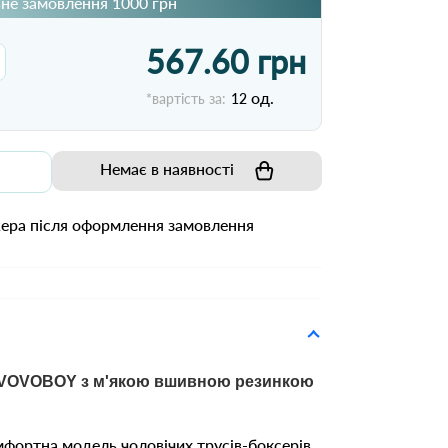
не замовлення 1000 грн
567.60 грн
од.
*вартість за:
12
Немає в наявності
жера після оформлення замовлення
ж VOVOBOY з м'якою вшивною резинкою
фортна модель чоловічих трусів-боксерів