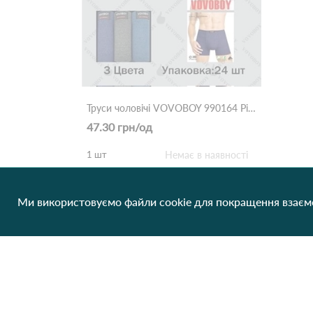
Труси чоловічі VOVOBOY 990164 Різні кольори
47.30 грн/од
1 шт
Немає в наявності
Ми використовуємо файли cookie для покращення взаємо
Клієнтам
Про нас
Виробники