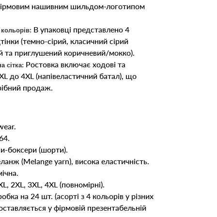
фірмовим нашивним шильдом-логотипом
В упаковці представлено 4
 кольорів:
дтінки (темно-сірий, класичний сірий
 та приглушений коричневий/мокко).
Ростовка включає ходові та
а сітка:
 XL до 4XL (напівеластичний батал), що
рібний продаж.
ear.
64.
и-боксери (шорти).
анж (Melange yarn), висока еластичність.
ічна.
L, 2XL, 3XL, 4XL (повномірні).
обка на 24 шт. (асорті з 4 кольорів у різних
оставляється у фірмовій презентабельній