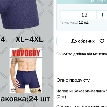
Мінімаль
-
+
од.
*в упаковці
12
До обраних
Очікуйте дзвінка від менед
Опис продукту
Чоловічі боксери-мелан
(Опт)
Стильна та максимально ком