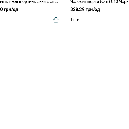
Чоловічі пляжні шорти-плавки з сіткою "Tropical Palm" (Опт) 006 Синій
Чоловічі шорти (Опт) 010 Чор
0 грн/од
228.29 грн/од
1 шт