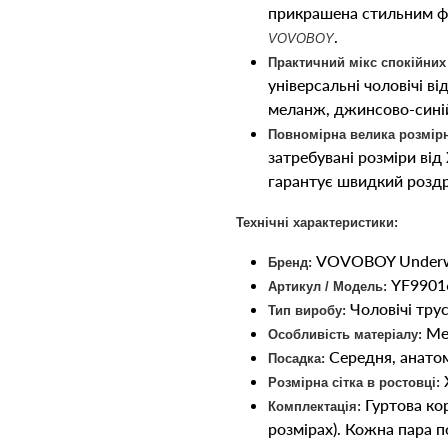
прикрашена стильним 
.
VOVOBOY
Практичний мікс спокійних
універсальні чоловічі ві
меланж, джинсово-синій
Повномірна велика розмірн
затребувані розміри від
гарантує швидкий розд
Технічні характеристики:
VOVOBOY Underw
Бренд:
YF9901
Артикул / Модель:
Чоловічі трус
Тип виробу:
Мел
Особливість матеріалу:
Середня, анатом
Посадка:
X
Розмірна сітка в ростовці:
Гуртова кор
Комплектація:
розмірах). Кожна пара п