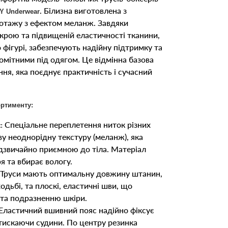
. Білизна виготовлена з
 Underwear
котажу з ефектом меланж. Завдяки
рою та підвищеній еластичності тканини,
 фігурі, забезпечують надійну підтримку та
мітними під одягом. Це відмінна базова
ня, яка поєднує практичність і сучасний
ортименту:
Спеціальне переплетення ниток різних
:
ву неоднорідну текстуру (меланж), яка
адзвичайно приємною до тіла. Матеріал
я та вбирає вологу.
Труси мають оптимальну довжину штанин,
одьбі, та плоскі, еластичні шви, що
та подразненню шкіри.
Еластичний вшивний пояс надійно фіксує
ретискаючи судини. По центру резинка