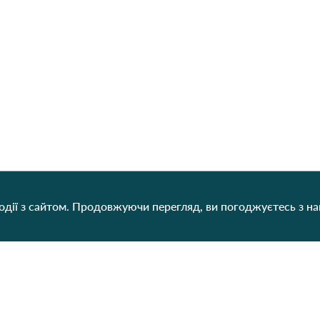
дії з сайтом. Продовжуючи перегляд, ви погоджуєтесь з н
Категорії
Контакти
Наш
Для жінок
+38 (073) 707-00-45
+380 (99) 302-84-98