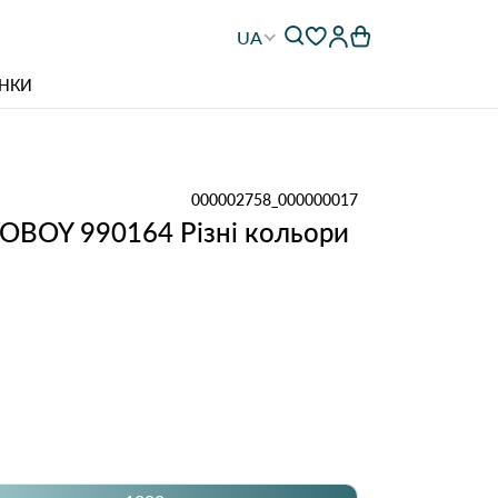
UA
НКИ
000002758_000000017
VOBOY 990164 Різні кольори