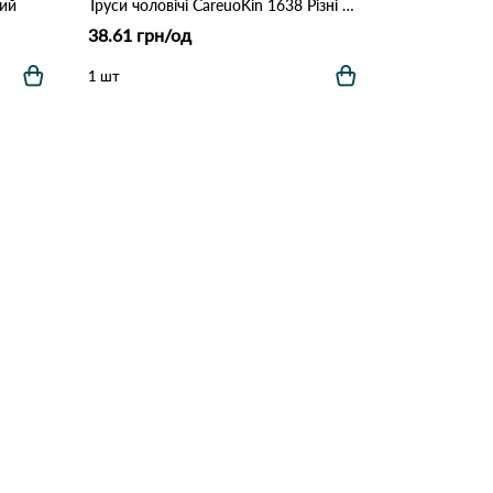
ний
Труси чоловічі CareuoKin 1638 Різні кольори
38.61 грн/од
1 шт