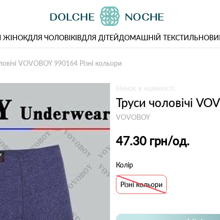
 ЖІНОК
ДЛЯ ЧОЛОВІКІВ
ДЛЯ ДІТЕЙ
ДОМАШНІЙ ТЕКСТИЛЬ
НОВИ
ловічі VOVOBOY 990164 Різні кольори
Немає в наявності
Труси чоловічі VO
VOVOBOY
47.30 грн
/од.
Колір
Різні кольори