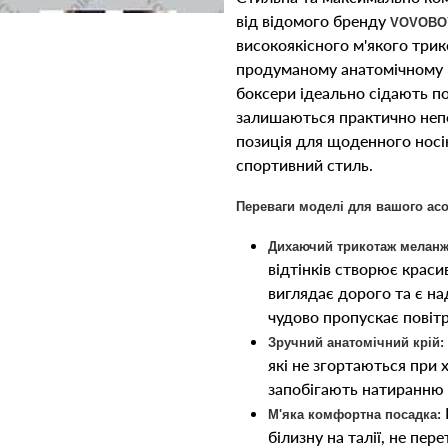
від відомого бренду
VOVOBOY
високоякісного м'якого три
продуманому анатомічному к
боксери ідеально сідають по
залишаються практично непо
позиція для щоденного носін
спортивний стиль.
Переваги моделі для вашого ас
Дихаючий трикотаж меланж
відтінків створює краси
виглядає дорого та є н
чудово пропускає повітр
Зручний анатомічний крій:
які не згортаються при х
запобігають натиранню 
М'яка комфортна посадка:
білизну на талії, не пе