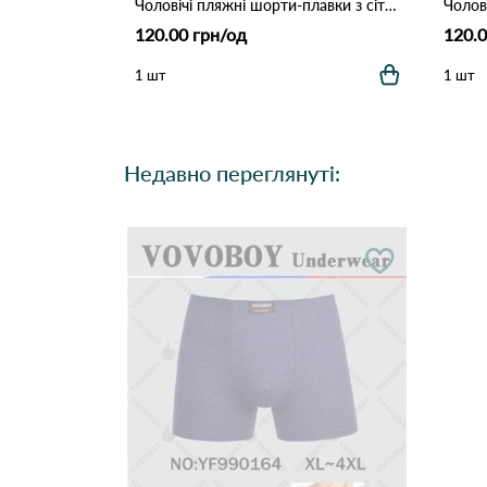
Чоловічі пляжні шорти-плавки з сіткою "Tropical Palm" (Опт) 006 Темно Синій
120.00 грн/од
120.0
1 шт
1 шт
Недавно переглянуті: