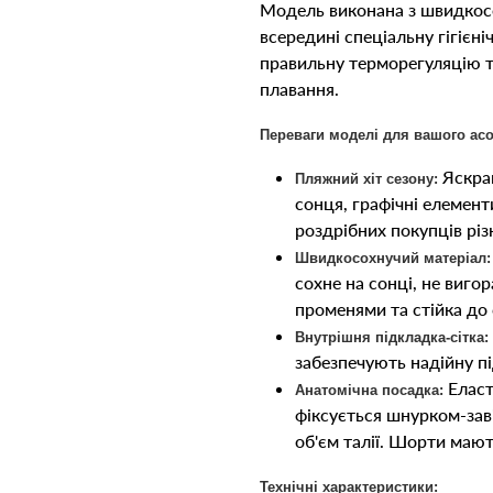
Модель виконана з швидкосо
всередині спеціальну гігієні
правильну терморегуляцію т
плавання.
Переваги моделі для вашого ас
Яскрав
Пляжний хіт сезону:
сонця, графічні елемент
роздрібних покупців різн
Швидкосохнучий матеріал:
сохне на сонці, не виго
променями та стійка до 
Внутрішня підкладка-сітка:
забезпечують надійну пі
Еласт
Анатомічна посадка:
фіксується шнурком-зав
об'єм талії. Шорти мают
Технічні характеристики: