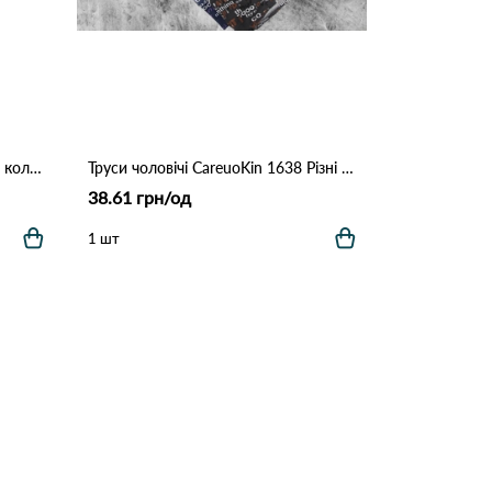
Труси чоловічі D&A BSB08 Різні кольори
Труси чоловічі CareuoKin 1638 Різні кольори
38.61 грн/од
1 шт