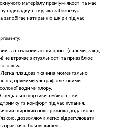
хнучого матеріалу преміум-якості та має
чну підкладку-сітку, яка забезпечує
а запобігає натиранню шкіри під час
ортименту:
ий та стильний літній принт (пальми, захід
и) не втрачає актуальності та приваблює
ого віку.
Легка плащова тканина моментально
рає під прямими ультрафіолетовими
солоної води чи хлору.
Спеціальні шортики з м'якої сітки
дтримку та комфорт під час купання.
ичний широкий пояс-резинка додатково
'язкою, дозволяючи легко відрегулювати
ь практичні бокові кишені.