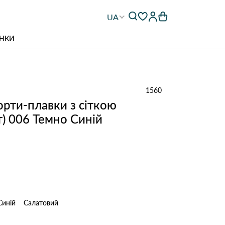
UA
НКИ
1560
орти-плавки з сіткою
пт) 006 Темно Синій
Синій
Салатовий