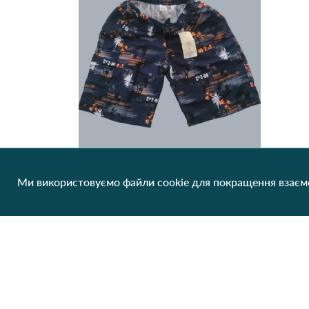
Ми використовуємо файли cookie для покращення взаємо
Чоловічі пляжні шорти-плавки з сіткою "Tropical Palm" (Опт) 006 Темно Синій
120.00 грн/од
1 шт