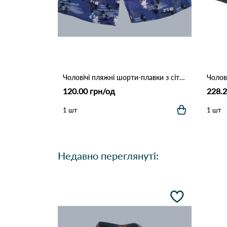
Чоловічі пляжні шорти-плавки з сіткою "Tropical Palm" (Опт) 006 Синій
Чолов
120.00 грн/од
228.2
1 шт
1 шт
Недавно переглянуті: