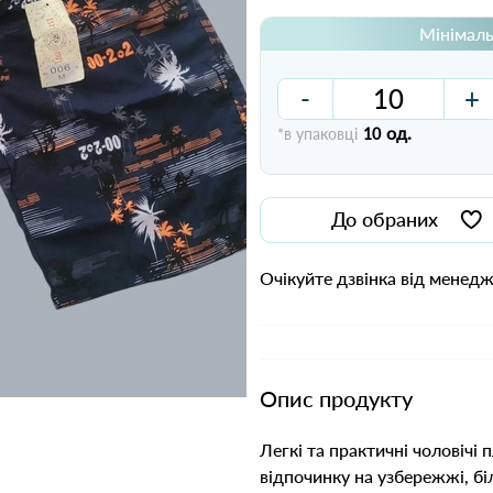
Мінімаль
-
+
од.
*в упаковці
10
До обраних
Очікуйте дзвінка від менед
Опис продукту
Легкі та практичні чоловічі
відпочинку на узбережжі, бі