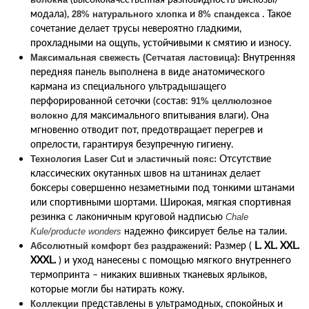
модала),
и
. Такое
28% натурального хлопка
8% спандекса
сочетание делает трусы невероятно гладкими,
прохладными на ощупь, устойчивыми к смятию и износу.
Внутренняя
Максимальная свежесть (Сетчатая ластовица):
передняя панель выполнена в виде анатомического
кармана из специального ультрадышащего
перфорированной сеточки (состав:
91% целлюлозное
для максимального впитывания влаги). Она
волокно
мгновенно отводит пот, предотвращает перегрев и
опрелости, гарантируя безупречную гигиену.
Отсутствие
Технология Laser Cut и эластичный пояс:
классических окутанных швов на штанинах делает
боксеры совершенно незаметными под тонкими штанами
или спортивными шортами. Широкая, мягкая спортивная
резинка с лаконичным круговой надписью
Chale
надежно фиксирует белье на талии.
Kule/producte wonders
Размер (
L. XL. XXL.
Абсолютный комфорт без раздражений:
XXXL.
) и уход нанесены с помощью мягкого внутреннего
термопринта – никаких вшивных тканевых ярлыков,
которые могли бы натирать кожу.
представлены в ультрамодных, спокойных и
Коллекции