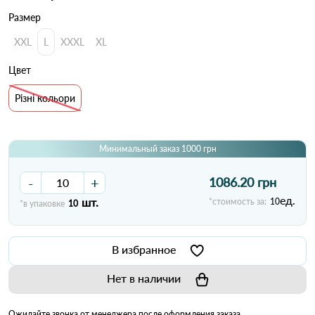
Размер
XXL
L
XXXL
XL
Цвет
Різні кольори
Минимальный заказ 1000 грн
-
+
1086.20 грн
ед.
шт.
*стоимость за:
10
*в упаковке
10
В избранное
Нет в наличии
Ожидайте звонка от менеджера после оформления заказа