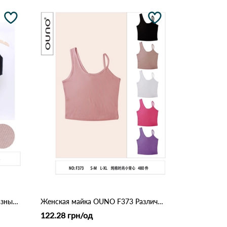
Боди OUNO (модель F4306) Разные цвета
Женская майка OUNO F373 Различные цвета
122.28 грн/од