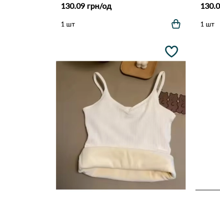
130.09 грн/од
130.0
1 шт
1 шт