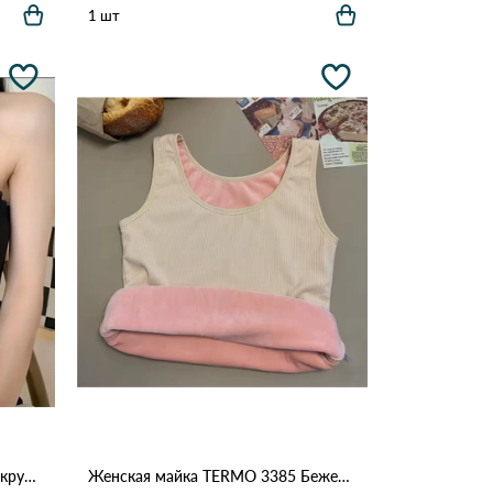
1 шт
Женская майка трикотажная с кружевом и пуговицами 611 Черный
Женская майка TERMO 3385 Бежевый