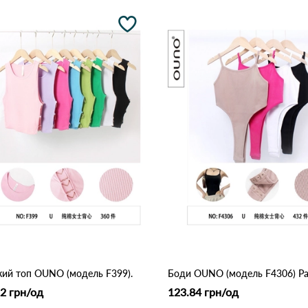
ий топ OUNO (модель F399).
2 грн/од
123.84 грн/од