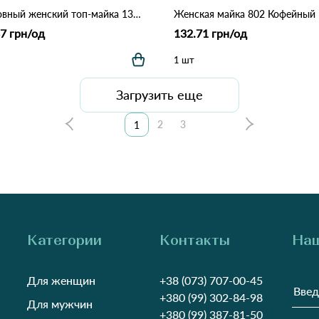
Бесшовный женский топ-майка 1309 Черный.
Женская майка 802 Кофейный
7 грн/од
132.71 грн/од
1 шт
Загрузить еще
2
3
1
Категории
Контакты
Наш
Для женщин
+38 (073) 707-00-45
+380 (99) 302-84-98
Для мужчин
+380 (99) 387-81-50