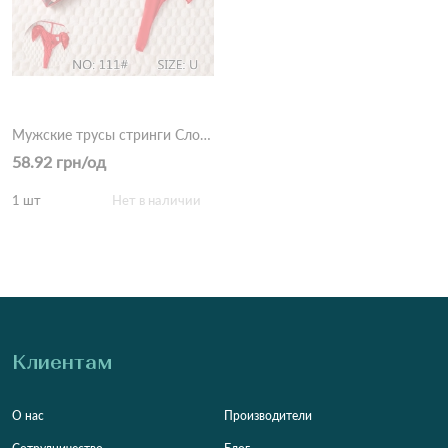
Мужские трусы стринги Слоник 111 1F Красный
58.92 грн/од
1 шт
Нет в наличии
Клиентам
О нас
Производители