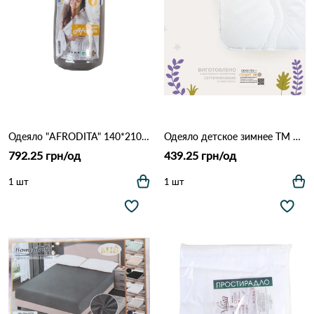
Одеяло "AFRODITA" 140*210 ВСЕСЕЗОННОЕ Леб.пух_ТМ "Идея" Бежево кофейный
Одеяло детское зимнее ТМ Идея Papaella Comfort Белый
792.25 грн/од
439.25 грн/од
1 шт
1 шт