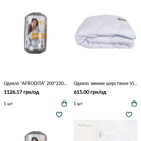
Одеяло "AFRODITA" 200*220 ВСЕСЕЗОННОЕ Леб.пух_ТМ "Идея" Бежево кофейный
Одеяло зимнее шерстяное Vladi 0212 Белый
1126.17 грн/од
615.00 грн/од
1 шт
1 шт