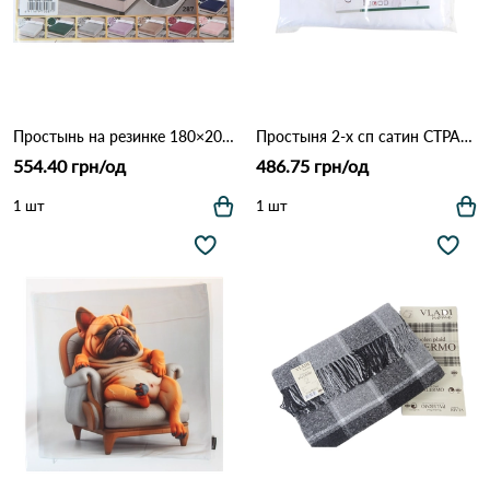
Простынь на резинке 180×200 см (бортик 25 см) 294 Темно серый
Простыня 2-х сп сатин СТРАЙП белый Белый
554.40 грн/од
486.75 грн/од
1 шт
1 шт