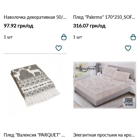
Наволочка декоративная 50/50 1221 Серый
Плед "Palermo" 170*210_SOFA/07 ТМ "Vladi Белый дым"
97.92 грн/од
316.07 грн/од
1 шт
1 шт
Плед "Валенсия "PARQUET" 140/200 бел-дым Белый дым
Элегантная простыня на кровать с наволочками Homefore99 (009) Кофейный