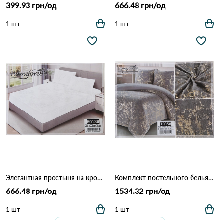
399.93 грн/од
666.48 грн/од
1 шт
1 шт
Элегантная простыня на кровать с наволочками Homefore99 (009) Белый
Комплект постельного белья Homefore 005 Серый
666.48 грн/од
1534.32 грн/од
1 шт
1 шт