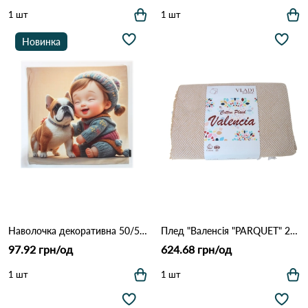
1 шт
1 шт
Новинка
Наволочка декоративна 50/50 1221 Бежевий
Плед "Валенсія "PARQUET" 200*220 біл-пісок ТМ "Vladi" Біл-пісок
97.92 грн/од
624.68 грн/од
1 шт
1 шт