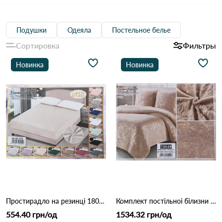
Подушки
Одеяла
Постельное белье
Сортировка
Фильтры
Новинка
Новинка
Простирадло на резинці 180×200 см (бортик 25 см) 294 Кофейний
Комплект постільноі білизни Homefore 005 Кофейний
554.40 грн/од
1534.32 грн/од