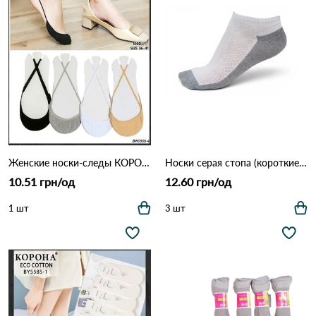
Женские носки-следы КОРОНА с фиксирующей бретелью (Опт) 0509 Различные цвета
Носки серая стопа (короткие) CI 0063 Бело-серый
10.51 грн/од
12.60 грн/од
1 шт
3 шт