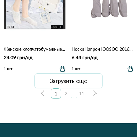
Женские хлопчатобумажные носки-следы КОРОНА BY5585-1 Молочный
Носки Капрон IOOSOO 2016 Сірий
24.09 грн/од
6.44 грн/од
1 шт
1 шт
Загрузить еще
2
11
1
...