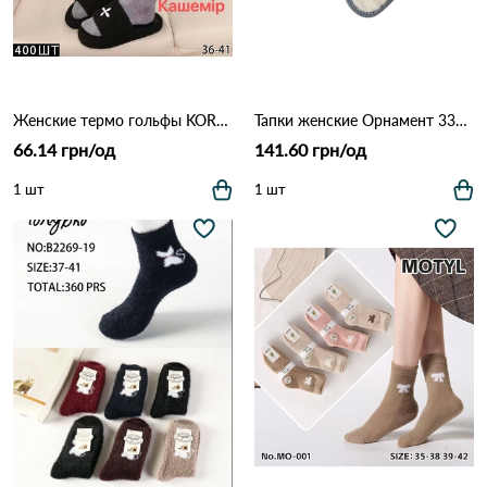
Женские термо гольфы KORONA BY727-6 с кашемиром (36–41) Различные цвета
Тапки женские Орнамент 337 Как на фото
66.14 грн/од
141.60 грн/од
1 шт
1 шт