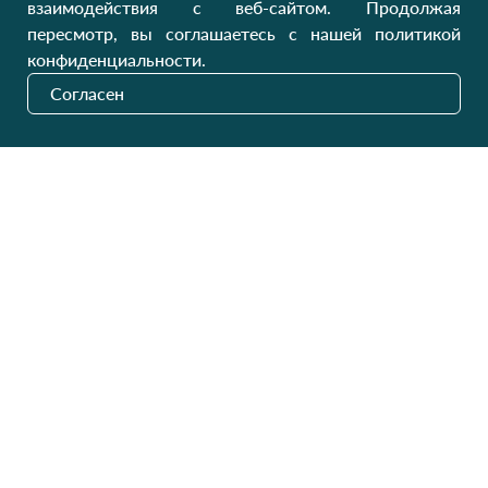
взаимодействия с веб-сайтом. Продолжая
пересмотр, вы соглашаетесь с нашей политикой
О нас
Производители
конфиденциальности.
Сотрудничество
Блог
Согласен
Контакты
Отзывы
Оплата и доставка
Обмен и возврат
Карта сайта
Категории
Контакты
Для женщин
+38 (073) 707-00-45
+380 (99) 302-84-98
Для мужчин
+380 (99) 387-81-50
Заказать звонок?
Для детей
Пн-Пт
9:00 - 16:00
Cб-Вс
9:00 - 13:00
Домашний текстиль
НД
Вихідний