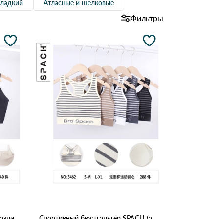
Гладкий
Атласные и шелковые
Фильтры
Топ женский Arise Sport YG66 Различные цвета
Спортивный бюстгальтер SPACH (арт. 3462), Разные цвета