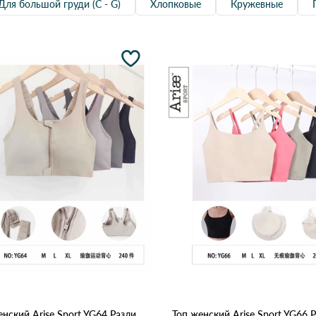
Для большой груди (С - G)
Хлопковые
Кружевные
Топ женский Arise Sport YG64 Различные цвета