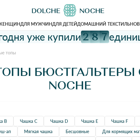
 ЖЕНЩИН
ДЛЯ МУЖЧИН
ДЛЯ ДЕТЕЙ
ДОМАШНИЙ ТЕКСТИЛЬ
НОВ
годня уже купили
едини
2
8
7
ые топы
ТОПЫ БЮСТГАЛЬТЕРЫ 
NOCHE
а B
Чашка C
Чашка D
Чашка Е
Чашка F
уш-ап
Мягкая чашка
Бесшовные
Для кормящих ма