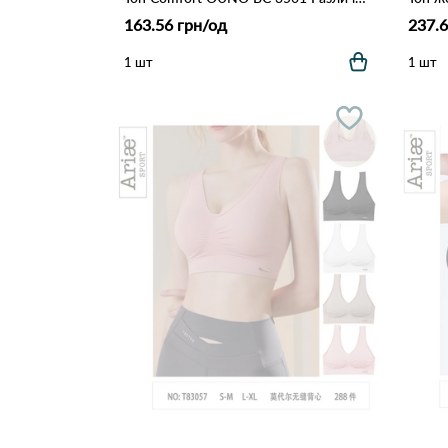
163.56 грн/од
237.6
1 шт
1 шт