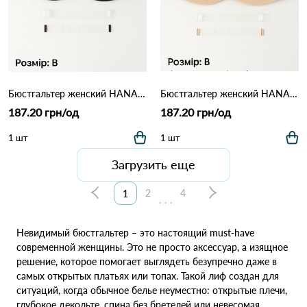
Бюстгальтер женский HANA 67080B 16,1 Черный
Бюстгальтер женский HANA 67080B 16,1 Бежевый
187.20 грн/од
187.20 грн/од
1 шт
1 шт
Загрузить еще
2
4
1
...
Невидимый бюстгальтер – это настоящий must-have
современной женщины. Это не просто аксессуар, а изящное
решение, которое помогает выглядеть безупречно даже в
самых открытых платьях или топах. Такой лиф создан для
ситуаций, когда обычное белье неуместно: открытые плечи,
глубокое декольте, спина без бретелей или невесомая