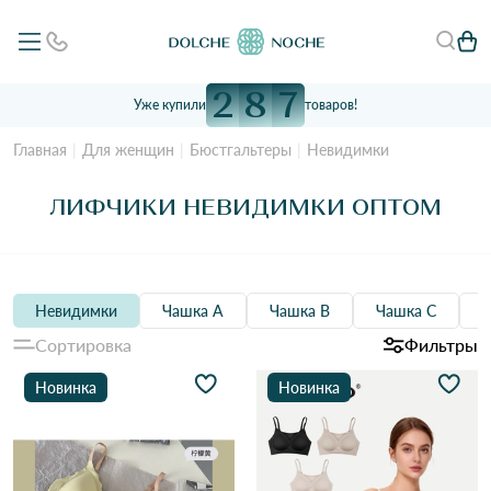
2
8
7
Уже купили
товаров!
Главная
Для женщин
Бюстгальтеры
Невидимки
ЛИФЧИКИ НЕВИДИМКИ ОПТОМ
Невидимки
Чашка А
Чашка B
Чашка C
Сортировка
Фильтры
Новинка
Новинка