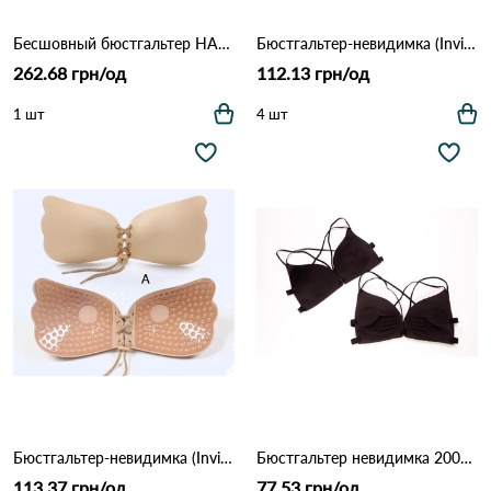
Бесшовный бюстгальтер HANA 94445.
Бюстгальтер-невидимка (Invisible Bra) на шнуровке 848 Бежевый
262.68 грн/од
112.13 грн/од
1 шт
4 шт
Бюстгальтер-невидимка (Invisible Bra) на шнурівці 848
Бюстгальтер невидимка 2001 6,4 Чорний
113.37 грн/од
77.53 грн/од