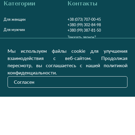
Категории
Контакты
Для женщин
+38 (073) 707-00-45
+380 (99) 302-84-98
Для мужчин
+380 (99) 387-81-50
Заказать звонок?
Для детей
Пн-Пт
9:00 - 16:00
Cб-Вс
9:00 - 13:00
Домашний текстиль
Мы используем файлы cookie для улучшения
НД
Вихідний
взаимодействия с веб-сайтом. Продолжая
Україна, Луцьк, 43000
пересмотр, вы соглашаетесь с нашей политикой
Открыть на карте
конфиденциальности.
Наши обновления
Согласен
Отправить