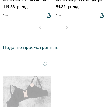
Бюстгальтер *D* ROSA JUNIO DN706-37 Белый
Бюстгальтер на большую грудь с передней застежкой 4412 (Cup D) Темно Синий
119.88 грн/од
94.32 грн/од
1 шт
1 шт
Недавно просмотренные: