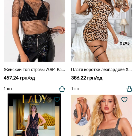
Женский топ стразы Z084 Как на фото
Платя коротке леопардове X295 Леопардовий
457.24 грн/од
386.22 грн/од
1 шт
1 шт