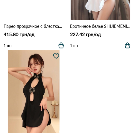
Парео прозрачное с блестками HONS Y-14 Как на фото
Еротичное белье SHIJIEMENINV 250 Белый
415.80 грн/од
227.42 грн/од
1 шт
1 шт