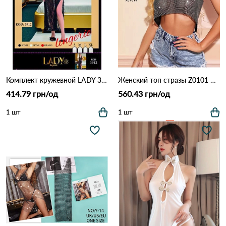
Комплект кружевной LADY 3912 Черный
Женский топ стразы Z0101 Как на фото
414.79 грн/од
560.43 грн/од
1 шт
1 шт