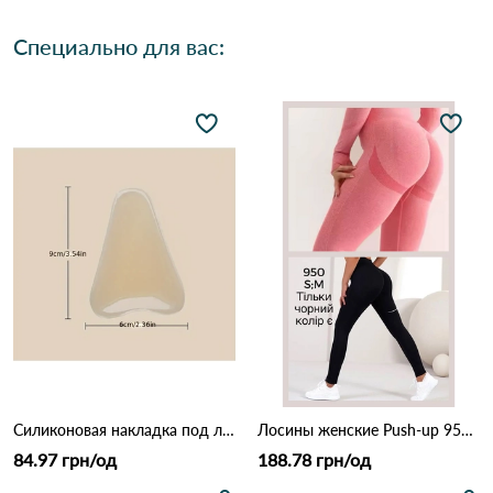
Специально для вас:
Силиконовая накладка под лосины (анти-camel toe) 1637 Бежевый
Лосины женские Push-up 950 Черный
84.97 грн/од
188.78 грн/од