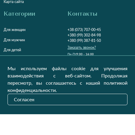
Карта сайта
Категории
Контакты
Для женщин
+38 (073) 707-00-45
+380 (99) 302-84-98
Для мужчин
+380 (99) 387-81-50
Заказать звонок?
Для детей
Пн-Пт
9:00 - 16:00
Cб-Вс
9:00 - 13:00
Домашний текстиль
НД
Вихідний
Мы используем файлы cookie для улучшения
Україна, Луцьк, 43000
взаимодействия с веб-сайтом. Продолжая
Открыть на карте
пересмотр, вы соглашаетесь с нашей политикой
конфиденциальности.
Наши обновления
Согласен
Отправить