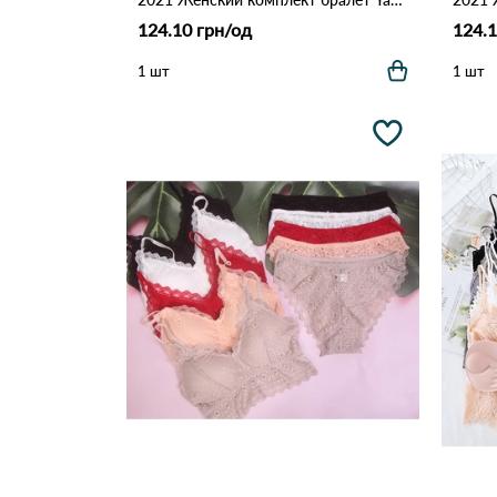
124.10 грн/од
124.1
1 шт
1 шт