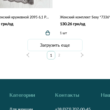
Топ женский кружевной 2095 6,1 Различные цвета
 грн/од
130.26 грн/од
1 шт
Загрузить еще
2
1
Категории
Контакты
Наш
Для женщин
+38 (073) 707-00-45