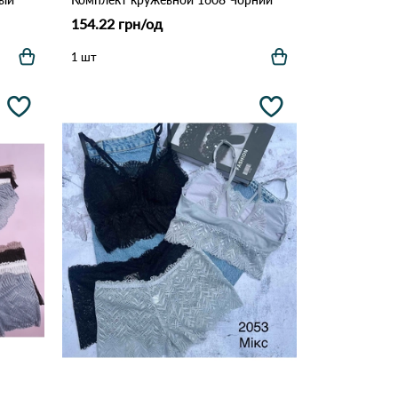
154.22 грн/од
1 шт