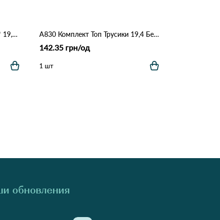
Женский комплект Sexy *7336* 19,3 Белый
A830 Комплект Топ Трусики 19,4 Бежевый
142.35 грн/од
1 шт
и обновления