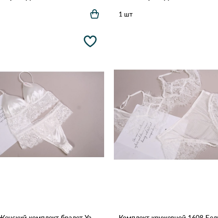
1 шт
2021 Женский комплект бралет Yadali Белый
Комплект кружевной 1608 Бе