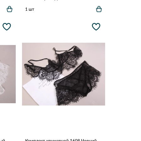
1 шт
лый
Комплект кружевной 1608 Чорний