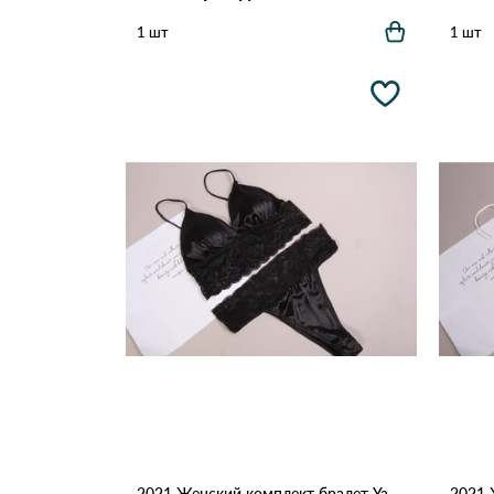
1 шт
1 шт
2021 Женский комплект бралет Yadali Черный