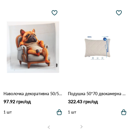
Наволочка декоративна 50/50 1221 Сірий
Подушка 50*70 двокамерна COMFORT Double Chamber_ ТМ "Ідея Білий
97.92 грн/од
322.43 грн/од
1 шт
1 шт