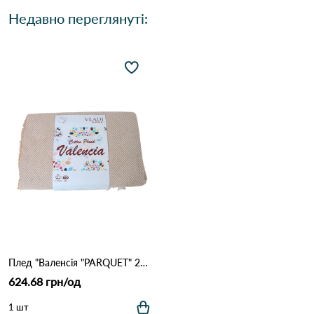
Недавно переглянуті:
Плед "Валенсія "PARQUET" 200*220 біл-пісок ТМ "Vladi" Біл-пісок
624.68 грн/од
1 шт