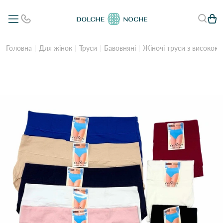
Головна
Для жінок
Труси
Бавовняні
Жіночі труси з високою 