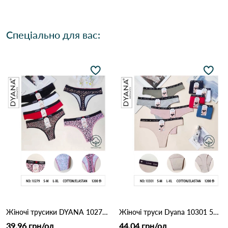
Спеціально для вас:
Жіночі трусики DYANA 10279 10с Різні кольори
Жіночі труси Dyana 10301 5А Різні кольори
39.96 грн/од
44.04 грн/од