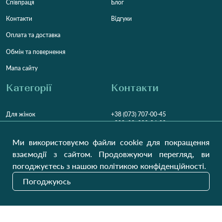
Співпраця
Блог
Контакти
Відгуки
Оплата та доставка
Обмін та повернення
Мапа сайту
Категорії
Контакти
Для жінок
+38 (073) 707-00-45
+380 (99) 302-84-98
Для чоловіків
+380 (99) 387-81-50
Ми використовуємо файли cookie для покращення
Замовити дзвінок
Для дітей
взаємодії з сайтом. Продовжуючи перегляд, ви
Пн-Пт
9:00 - 16:00
Cб
9:00 - 13:00
Домашній текстиль
погоджуєтесь з нашою політикою конфіденційності.
НД
Вихідний
Погоджуюсь
Україна, Луцьк, 43000
Відкрити на карті
Наші оновлення